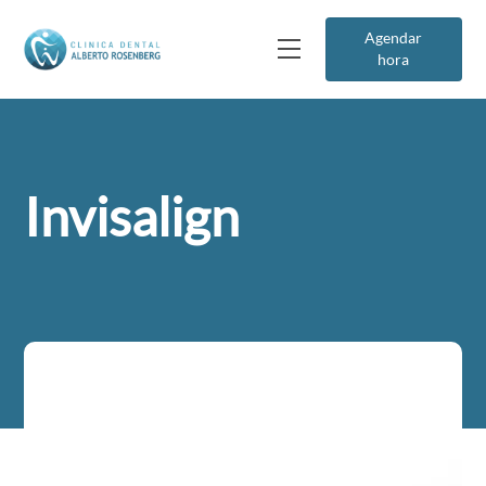
Agendar
hora
Invisalign