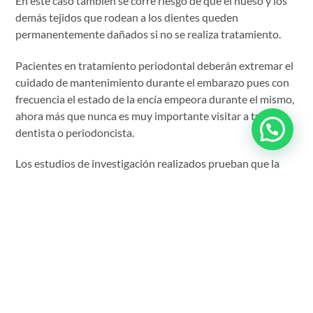
En este caso también se corre riesgo de que el hueso y los
demás tejidos que rodean a los dientes queden
permanentemente dañados si no se realiza tratamiento.
Pacientes en tratamiento periodontal deberán extremar el
cuidado de mantenimiento durante el embarazo pues con
frecuencia el estado de la encía empeora durante el mismo,
ahora más que nunca es muy importante visitar a tu
dentista o periodoncista.
Los estudios de investigación realizados prueban que la
enfermedad periodontal en mujeres embarazadas puede
ser factor de riesgo para el nacimiento de niños inmaduros.
El mantenimiento de una buena salud periodontal es la
primera apuesta de la madre para tener un hijo sano.
Si estás tomando anticonceptivos orales, la «píldora»,
puedes ser susceptible de sufrir los mismos trastornos que
afectan a las mujeres embarazadas.