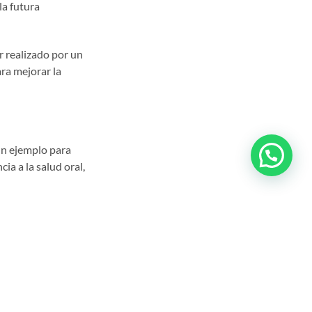
la futura
r realizado por un
ara mejorar la
 un ejemplo para
cia a la salud oral,
e siente molesto o
. Además, es
los dientes
hasta los dos años y