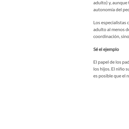
adulto) y, aunque 
autonomía del pe
Los especialistas 
adulto al menos do
coordinación, sino
Sé el ejemplo
El papel de los pa
los hijos. El niño 
es posible que el 
Es necesario estab
llora, aún así es n
importante estable
después de cada com
medio, cuando se c