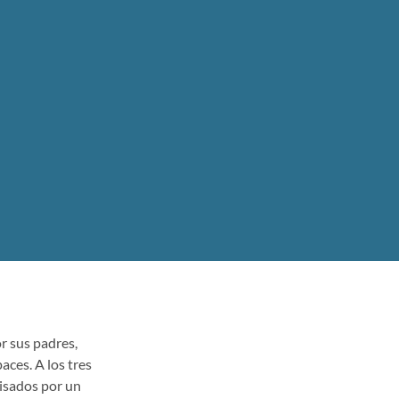
r sus padres,
aces. A los tres
visados por un