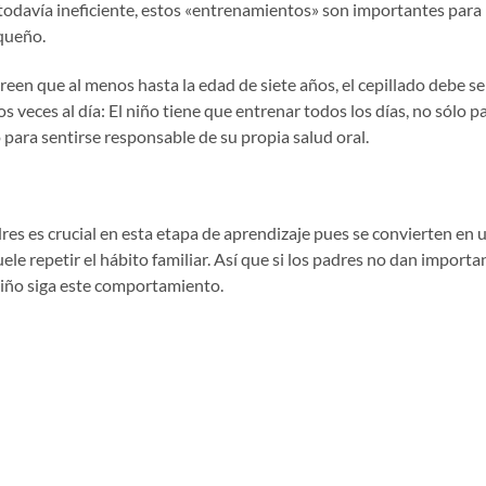
todavía ineficiente, estos «entrenamientos» son importantes para 
queño.
creen que al menos hasta la edad de siete años, el cepillado debe se
s veces al día: El niño tiene que entrenar todos los días, no sólo p
 para sentirse responsable de su propia salud oral.
dres es crucial en esta etapa de aprendizaje pues se convierten en
suele repetir el hábito familiar. Así que si los padres no dan importan
niño siga este comportamiento.
lecer algunas reglas que deben ser seguidas por todos. Si el niño s
ecesario cepillarse los dientes, pero sin hacer del ritual una guerra
cer límites para el consumo de dulces y acostumbrarlos a lavarse 
ida. Para reducir el riesgo de caries, lo ideal es evitar el azúcar 
ompleta la primera fase de la dentición.