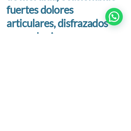
fuertes dolores
articulares, disfrazados
como de «jaqueca».
El bruxismo es inconsciente y la mayoría del tiempo uno no
se da cuenta que está apretando y rechinando los dientes.
Es mucho más frecuente durante el sueño.
Una buena forma de proteger nuestros dientes si estamos
atravesando una etapa estresante; ya sea cambio de casa,
de trabajo, exámenes, entre otros,
es acudir a una
evaluación con un especialista de rehabilitación oral para
que planifique comenzar un tratamiento con un plano
oclusal.
Este plano NO va a disminuir el bruxismo, pero sí
protegerá nuestra mordida y disminuirá en gran parte las
molestias articulares.