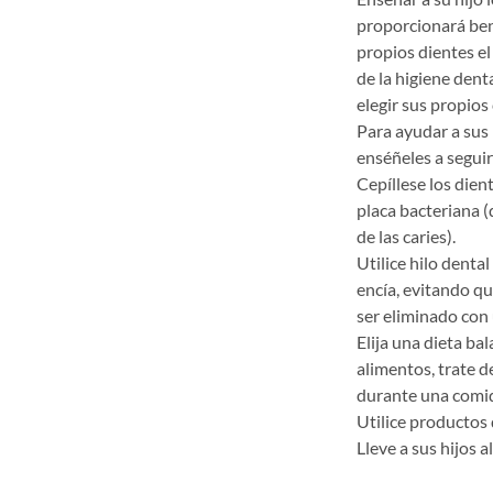
proporcionará bene
propios dientes el
de la higiene dent
elegir sus propios
Para ayudar a sus 
enséñeles a seguir
Cepíllese los dien
placa bacteriana (
de las caries).
Utilice hilo denta
encía, evitando qu
ser eliminado con 
Elija una dieta b
alimentos, trate d
durante una comid
Utilice productos 
Lleve a sus hijos 