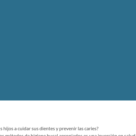
hijos a cuidar sus dientes y prevenir las caries?
los métodos de higiene bucal apropiados es una inversión en salud