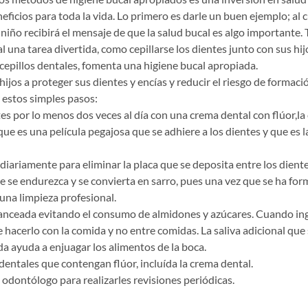
ficios para toda la vida. Lo primero es darle un buen ejemplo; al 
 niño recibirá el mensaje de que la salud bucal es algo importante.
al una tarea divertida, como cepillarse los dientes junto con sus hij
 cepillos dentales, fomenta una higiene bucal apropiada.
hijos a proteger sus dientes y encías y reducir el riesgo de formació
 estos simples pasos:
tes por lo menos dos veces al día con una crema dental con flúor,la c
que es una película pegajosa que se adhiere a los dientes y que es l
l diariamente para eliminar la placa que se deposita entre los diente
e se endurezca y se convierta en sarro, pues una vez que se ha fo
una limpieza profesional.
alanceada evitando el consumo de almidones y azúcares. Cuando ing
e hacerlo con la comida y no entre comidas. La saliva adicional que
a ayuda a enjuagar los alimentos de la boca.
dentales que contengan flúor, incluída la crema dental.
al odontólogo para realizarles revisiones periódicas.