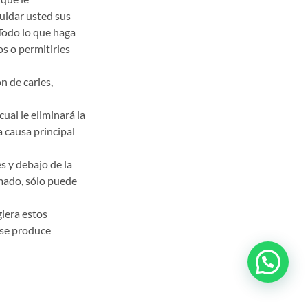
cuidar usted sus
 Todo lo que haga
os o permitirles
n de caries,
ual le eliminará la
a causa principal
s y debajo de la
rmado, sólo puede
iera estos
 se produce