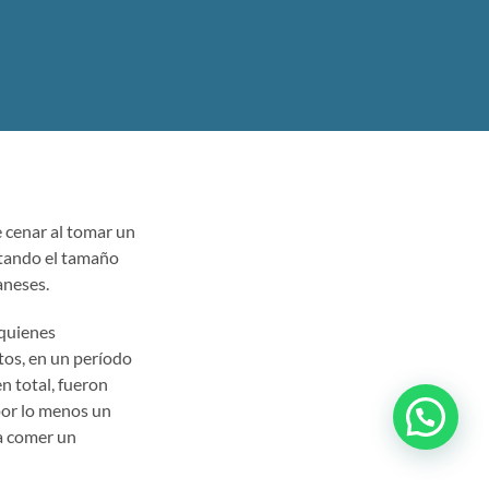
 cenar al tomar un
ntando el tamaño
aneses.
 quienes
tos, en un período
n total, fueron
or lo menos un
ra comer un