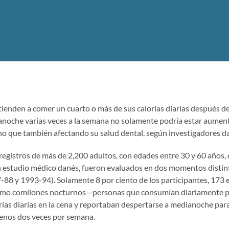
tienden a comer un cuarto o más de sus calorías diarias después de
anoche varias veces a la semana no solamente podría estar aume
ino que también afectando su salud dental, según investigadores d
registros de más de 2,200 adultos, con edades entre 30 y 60 años,
n estudio médico danés, fueron evaluados en dos momentos distin
-88 y 1993-94). Solamente 8 por ciento de los participantes, 173 e
omo comilones nocturnos—personas que consumían diariamente p
orías diarias en la cena y reportaban despertarse a medianoche pa
menos dos veces por semana.