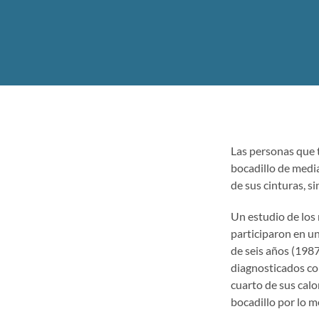
Las personas que 
bocadillo de medi
de sus cinturas, s
Un estudio de los 
participaron en u
de seis años (1987
diagnosticados c
cuarto de sus cal
bocadillo por lo 