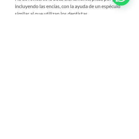
incluyendo las encías, con la ayuda de un espéculo
similar al que utilizan los dentistas.
En caso de usar dentadura postiza, extremar su higiene
y su estado, y asegurarse de que ajuste bien y no
produzca roces o heridas.
Someterse a tratamientos periodontales, en caso
necesario, con el fin de conseguir un adecuado estado
del hueso y la encía para evitar la pérdida del diente.
Algunos diabéticos padecen xerostomía o síndrome de
la boca seca. Los chicles sin azúcar, las mentas sin
azúcar, tomar agua con frecuencia o chupar cubitos de
hielo puede ayudar a aliviar esta sensación.
En todos los casos, es recomendable hacer una revisión
bienal al dentista y notificar siempre la existencia de
diabetes.