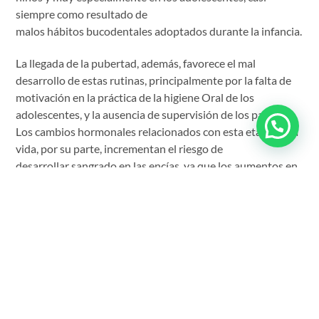
siempre como resultado de
malos hábitos bucodentales adoptados durante la infancia.
La llegada de la pubertad, además, favorece el mal
desarrollo de estas rutinas, principalmente por la falta de
motivación en la práctica de la higiene Oral de los
adolescentes, y la ausencia de supervisión de los padres.
Los cambios hormonales relacionados con esta etapa de la
vida, por su parte, incrementan el riesgo de
desarrollar sangrado en las encías, ya que los aumentos en
los niveles de progesterona y estrógeno causan una mayor
circulación sanguínea, provocando que se inflamen más a
menudo, aumentando la sensibilidad y dando lugar a una
reacción más fuerte que cualquier irritación.
Por este motivo, los expertos en salud bucodental
aconsejan tratar el problema desde una edad temprana, a
fin de evitar enfermedades más severas: una vez instaladas,
las bacterias avanzan rápidamente, invadiendo el hueso y