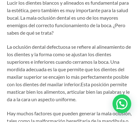
Lucir los dientes blancos y alineados es fundamental para
la estética, pero también es muy importante para la salud
bucal. La mala oclusión dental es uno de los mayores
enemigos del correcto funcionamiento de la boca. ¿Pero
sabes de qué se trata?
La oclusión dental defectuosa se refiere al alineamiento de
los dientes y la forma como se ajustan los dientes
superiores e inferiores cuando cerramos la boca. Una
mordida adecuada es la que permite que los dientes del
maxilar superior se encajen lo más perfectamente posible
con los dientes del maxilar inferior.Esta posición permite
masticar bien los alimentos, articular bien las palabras y le
da a la cara un aspecto uniforme.
Hay muchos factores que pueden generar la mala oclusión,
tales como la malformación hereditaria de la mandíbula o
de los dientes, la falta de vitamina D o la falta de higiene
bucal, que hasta podría provocar la pérdida de las piezas