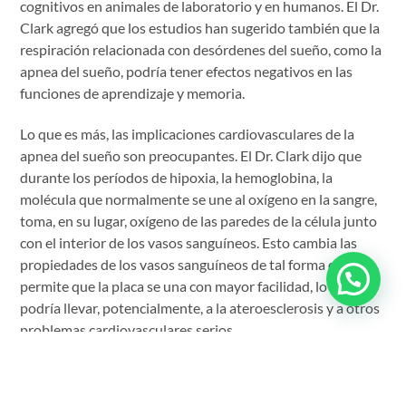
cognitivos en animales de laboratorio y en humanos. El Dr.
Clark agregó que los estudios han sugerido también que la
respiración relacionada con desórdenes del sueño, como la
apnea del sueño, podría tener efectos negativos en las
funciones de aprendizaje y memoria.
Lo que es más, las implicaciones cardiovasculares de la
apnea del sueño son preocupantes. El Dr. Clark dijo que
durante los períodos de hipoxia, la hemoglobina, la
molécula que normalmente se une al oxígeno en la sangre,
toma, en su lugar, oxígeno de las paredes de la célula junto
con el interior de los vasos sanguíneos. Esto cambia las
propiedades de los vasos sanguíneos de tal forma que
permite que la placa se una con mayor facilidad, lo que
podría llevar, potencialmente, a la ateroesclerosis y a otros
problemas cardiovasculares serios.
«Un paciente de 40 años de edad con apnea del sueño
puede tener arterias como las de una persona de 60 años,»