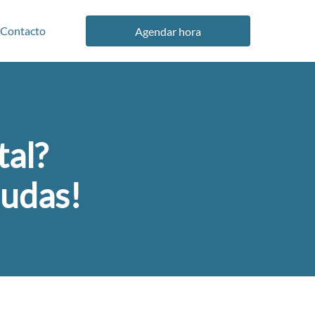
Contacto
Agendar hora
tal?
dudas!