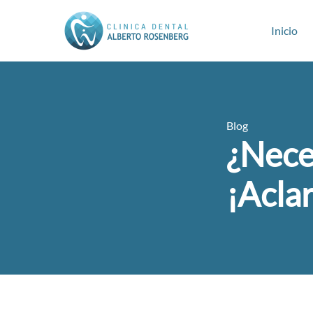
Inicio
Blog
¿Nece
¡Acla