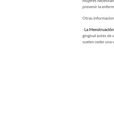
mujeres necesitan 
prevenir la enfer
Otras informacio
·
La Menstruación
gingival antes de 
suelen ceder una 
·
Los anticoncepti
secundarios.
·
El Embarazo
– lo
durante el embaraz
incluyen encías en
especialmente im
·
La Menopausia
–
incluyen encías en
alterada del gusto 