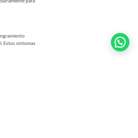
 diariamente para
sangramiento
l. Estos síntomas
fectos
ntan gingivitis
ía. Los síntomas
tal es
a de las mujeres
, sensación