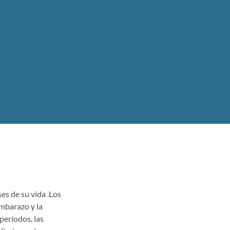
es de su vida .Los
mbarazo y la
períodos, las