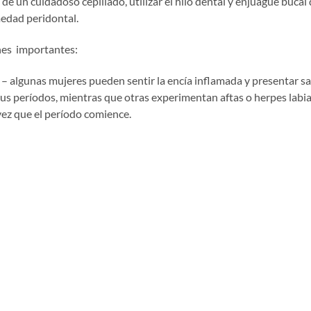
de un cuidadoso cepillado, utilizar el hilo dental y enjuague bucal
medad peridontal.
nes importantes:
– algunas mujeres pueden sentir la encía inflamada y presentar 
sus períodos, mientras que otras experimentan aftas o herpes labia
vez que el período comience.
vos orales
pueden producir inflamación gingival como uno de los e
s estudios demuestran que muchas mujeres embarazadas experime
o, cuando la placa dental se acumula en los dientes e irrita la enc
rojecidas, inflamadas y que sangran con facilidad. El cuidado prena
portante.
 los síntomas bucales experimentados durante esta etapa de la vid
rojecidas o inflamadas, dolor y malestar bucal, sensación de ardor
y la boca seca.