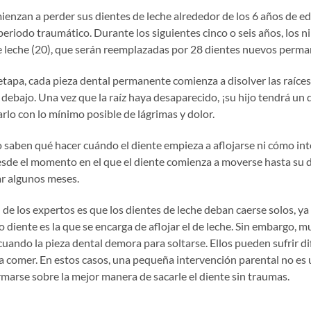
enzan a perder sus dientes de leche alrededor de los 6 años de ed
n periodo traumático. Durante los siguientes cinco o seis años, los 
de leche (20), que serán reemplazadas por 28 dientes nuevos perma
 etapa, cada pieza dental permanente comienza a disolver las raíces
r debajo. Una vez que la raíz haya desaparecido, ¡su hijo tendrá un d
arlo con lo mínimo posible de lágrimas y dolor.
saben qué hacer cuándo el diente empieza a aflojarse ni cómo int
esde el momento en el que el diente comienza a moverse hasta su
ar algunos meses.
e los expertos es que los dientes de leche deban caerse solos, ya
o diente es la que se encarga de aflojar el de leche. Sin embargo, 
uando la pieza dental demora para soltarse. Ellos pueden sufrir di
a comer. En estos casos, una pequeña intervención parental no es 
marse sobre la mejor manera de sacarle el diente sin traumas.
ares de usar una cuerda o tirar del diente flojo con violencia no so