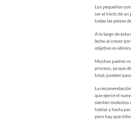
Los pequeños comi
ser el inicio de u
todas las piezas 
A lo largo de esta
leche al crecer po
objetivo es elimin
Muchos padres no 
proceso, ya que d
total, pueden pas
La recomendación d
que ejerce el nuev
sienten molestos c
hablar y hasta par
pero hay que infor
Las técnicas popul