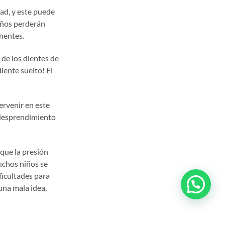
ad, y este puede
niños perderán
nentes.
 de los dientes de
iente suelto! El
ervenir en este
 desprendimiento
 que la presión
muchos niños se
ficultades para
una mala idea,
lo son incorrectas