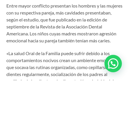
Entre mayor conflicto presentan los hombres y las mujeres
con su respectiva pareja, más cavidades presentaban,
según el estudio, que fue publicado en la edición de
septiembre de la Revista de la Asociación Dental
Americana. Los niños cuyas madres mostraron agresión
emocional hacia su pareja también tenían más caries.
«La salud Oral de la Familia puede sufrir debido a los
comportamientos nocivos crean un ambiente emocional
que socava las rutinas organizadas, como cepillarse los
dientes regularmente, socialización de los padres al
cepillado de los dientes y la alimentación saludable del
niños», escribieron los investigadores. «Por ejemplo,
después de un conflicto intenso, uno de los padres puede
ser más preocupado por su propio estado emocional que
con la aplicación del cepillado de los dientes de su niño o
preparar una comida saludable. El estrés de la hostilidad de
la familia también puede promover el» estrés de comer,
‘que puede incluir azúcares y otros alimentos cariogénicos