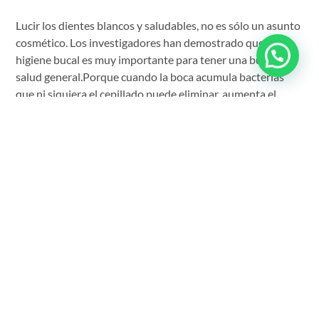
Lucir los dientes blancos y saludables, no es sólo un asunto
cosmético. Los investigadores han demostrado que la
higiene bucal es muy importante para tener una buena
salud general.Porque cuando la boca acumula bacterias
que ni siquiera el cepillado puede eliminar, aumenta el
riesgo de enfermedad cardíacas, infartos cerebrales y
diabetes. También se asocia a un aumento de cáncer de
boca, esófago, cabeza, cuello, páncreas y pulmón.
Las últimas investigaciones sugieren que también la
enfermedad periodontal se asocia a cáncer de mama. Es
por esto la importancia de visitar regularmente al dentista.
Fuente: el mercurio