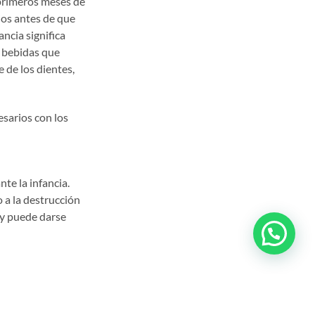
 primeros meses de
ijos antes de que
ncia significa
y bebidas que
 de los dientes,
sarios con los
te la infancia.
 a la destrucción
 y puede darse
a ingesta
s dentales y