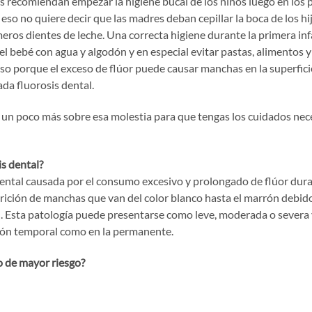
as recomiendan empezar la higiene bucal de los niños luego en los
 eso no quiere decir que las madres deban cepillar la boca de los h
meros dientes de leche. Una correcta higiene durante la primera infa
del bebé con agua y algodón y en especial evitar pastas, alimentos 
so porque el exceso de flúor puede causar manchas en la superficie
da fluorosis dental.
 un poco más sobre esa molestia para que tengas los cuidados nece
is dental?
ental causada por el consumo excesivo y prolongado de flúor duran
rición de manchas que van del color blanco hasta el marrón debido
l. Esta patología puede presentarse como leve, moderada o severa
ción temporal como en la permanente.
o de mayor riesgo?
 afirman que los niños menores de seis años son más propensos a l
or, pues suelen ser incapaces de manejar adecuadamente las crema