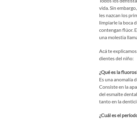
Todos los dentist
vida. Sin embargo,
les nazcan los pri
limpiarle la boca 
contengan flúor. E
una molestia llama
Acá te explicamos
dientes del niño:
¿Qué es la fluoros
Es una anomalía d
Consiste en la apa
del esmalte denta
tanto en la denti
¿Cuál es el períod
Los especialistas
prolongada de flú