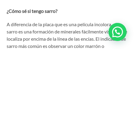
¿Cómo sé si tengo sarro?
A diferencia de la placa que es una película incolora, el
sarro es una formación de minerales fácilmente visible si se
localiza por encima de la línea de las encías. El indicador de
sarro más común es observar un color marrón o
amarillento en los dientes o encías. El único modo cierto de
detectar la presencia de sarro y de retirarlo es acudir a su
odontólogo.
¿Cómo prevenir la formación de sarro?
Para reducir la formación de sarro y reducir la placa es
importante cepillarse correctamente, especialmente con
una crema dental para control de sarro, y utilizar hilo
dental.