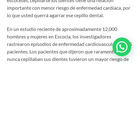
escoceses, cepillarse los dientes tiene una relación
importante con menor riesgo de enfermedad cardíaca, por
lo que usted querrá agarrar ese cepillo dental.
En un estudio reciente de aproximadamente 12,000
hombres y mujeres en Escocia, los investigadores
rastrearon episodios de enfermedad cardiovascular en 555
pacientes. Los pacientes que dijeron que raramente o
nunca cepillaban sus dientes tuvieron un mayor riesgo de
enfermedad cardíaca. Ellos también presentaron mayores
concentraciones de la proteína C reactiva y de fibrinógeno
(substancias en la sangre). Los niveles de proteína C
reactiva (CRP por sus siglas en inglés) y fibrinógeno se
elevan en respuesta a la inflamación asociada con la
enfermedad cardíaca y otras enfermedades.
Los investigadores dicen que los resultados confirmaron y
fortalecen aún más la asociación sugerida entre la higiene
oral y el riesgo de enfermedad cardíaca. Los marcadores