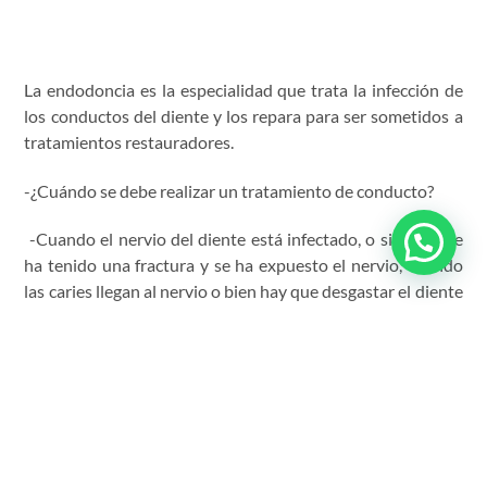
La endodoncia es la especialidad que trata la infección de
los conductos del diente y los repara para ser sometidos a
tratamientos restauradores.
-¿Cuándo se debe realizar un tratamiento de conducto?
-Cuando el nervio del diente está infectado, o si el diente
ha tenido una fractura y se ha expuesto el nervio, cuando
las caries llegan al nervio o bien hay que desgastar el diente
para una corona, especialmente en personas jóvenes y
lesiones, como golpes severos en la raíz (recientes o
pasados).
-Está especialidad es muy gratificante porque se logra
aliviar el dolor que tiene el paciente, el cual es muy molesto,
y también permite salvar las piezas dentales evitando la