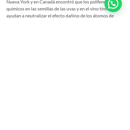
Nueva York y en Canadá encontró que los polifenoles, o
químicos en las semillas de las uvas y en el vino tinto que
ayudan a neutralizar el efecto dañino de los átomos de
radicales libres en el cuerpo, parecen ayudar a limitar la
inflamación ocasionada por la gingivitis, o infecciones
bacterianas de las encías. Limitar la inflamación también
puede proteger contra la enfermedad periodontal, un tipo
más serio de gingivitis que puede llevar a la caries o a la
pérdida dental.
«Nuestros hallazgos demuestran que los polifenoles del
vino tinto tienen propiedades antioxidantes poderosas,»
concluyeron los autores del estudio de Université Laval en
Québec, Canadá.
La investigación no es tan clara acerca de los beneficios de
los vinos blancos, y algunos investigadores dicen que el
alto contenido de ácido del vino blanco podría corroer el
esmalte dental.