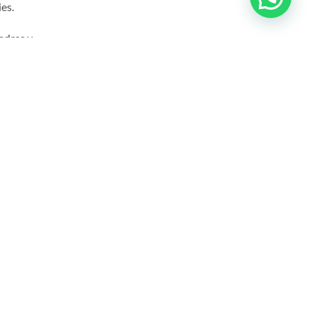
ies.
padres y
revenirla. La
el consumo de
efrigerios o
ies.
ana del los dientes
rtir a los padres
por ejemplo, el uso