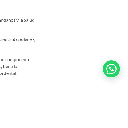
ándanos y la Salud
tiene el Arándano y
e un componente
 tiene la
ca dental,