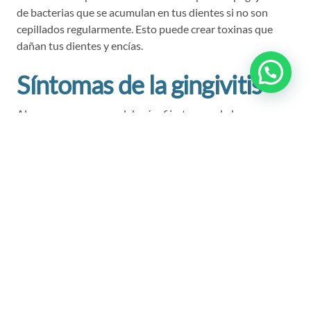
de bacterias que se acumulan en tus dientes si no son
cepillados regularmente. Esto puede crear toxinas que
dañan tus dientes y encías.
Síntomas de la gingivitis
Algunas cosas en que deberías fijarte cuando busques
indicios de la gingivitis incluyen encías inflamadas, rojas o
sangrantes. Si sospechas que puedes tener gingivitis,
programa una cita con tu dentista.
Recomendaciones de
cómo prevenir la gingivitis
El primer paso para ayudar a prevenir la gingivitis es
remover la placa bacteriana de tus dientes. Para hacer
esto, trata de seguir la siguiente rutina de salud dental: