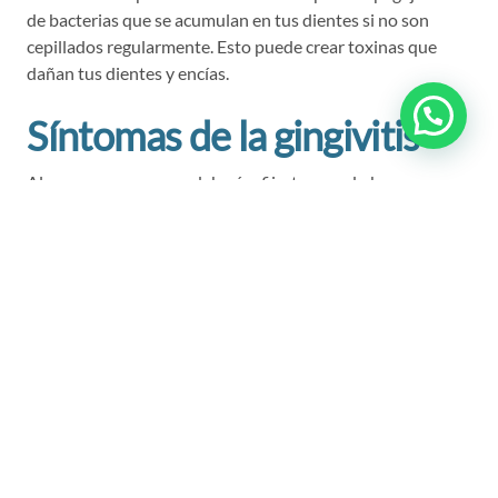
de bacterias que se acumulan en tus dientes si no son
cepillados regularmente. Esto puede crear toxinas que
dañan tus dientes y encías.
Síntomas de la gingivitis
Algunas cosas en que deberías fijarte cuando busques
indicios de la gingivitis incluyen encías inflamadas, rojas o
sangrantes. Si sospechas que puedes tener gingivitis,
programa una cita con tu dentista.
Recomendaciones de
cómo prevenir la gingivitis
El primer paso para ayudar a prevenir la gingivitis es
remover la placa bacteriana de tus dientes. Para hacer
esto, trata de seguir la siguiente rutina de salud dental: