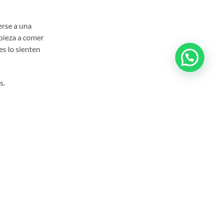
erse a una
mpieza a comer
es lo sienten
s.
as frecuentes al