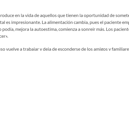
produce en la vida de aquellos que tienen la oportunidad de somet
ntal es impresionante. La alimentación cambia, pues el paciente e
 podía, mejora la autoestima, comienza a sonreír más. Los pacient
cer».
o vuelve a trabajar y deja de esconderse de los amigos y familiare
isa, se debe poner atención a la salud b
ucal: mantener una rutina de visit
meses para prevenir enfermedades bucales.