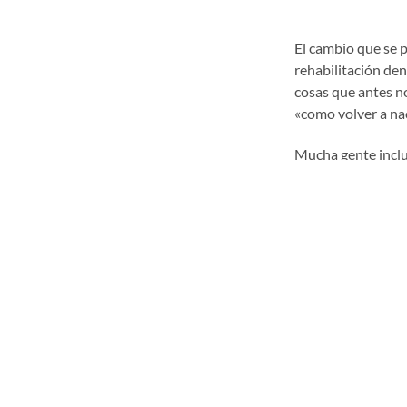
El cambio que se 
rehabilitación de
cosas que antes no
«como volver a na
Mucha gente inclus
Pese a la nueva sonr
dentista cada seis 