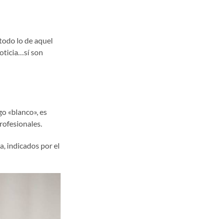
todo lo de aquel
oticia…sí son
go «blanco», es
rofesionales.
, indicados por el