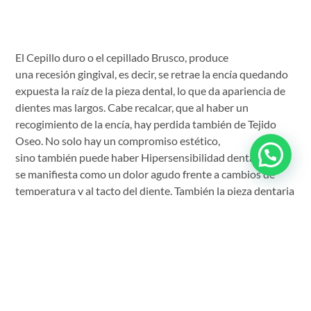
El Cepillo duro o el cepillado Brusco, produce
una recesión gingival, es decir, se retrae la encía quedando
expuesta la raíz de la pieza dental, lo que da apariencia de
dientes mas largos. Cabe recalcar, que al haber un
recogimiento de la encía, hay perdida también de Tejido
Oseo. No solo hay un compromiso estético,
sino también puede haber Hipersensibilidad dentaria, que
se manifiesta como un dolor agudo frente a cambios de
temperatura y al tacto del diente, También la pieza dentaria
queda mas expuesta a tener caries.
Esto es tratable, mediante cirugías plásticas gingivales,
donde se puede usar injerto del paladar del paciente o usar
tejido humano de banco, solucionando lo estético como lo
funcional.