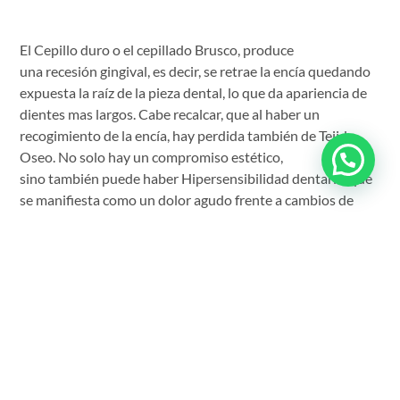
El Cepillo duro o el cepillado Brusco, produce
una recesión gingival, es decir, se retrae la encía quedando
expuesta la raíz de la pieza dental, lo que da apariencia de
dientes mas largos. Cabe recalcar, que al haber un
recogimiento de la encía, hay perdida también de Tejido
Oseo. No solo hay un compromiso estético,
sino también puede haber Hipersensibilidad dentaria, que
se manifiesta como un dolor agudo frente a cambios de
temperatura y al tacto del diente, También la pieza dentaria
queda mas expuesta a tener caries.
Esto es tratable, mediante cirugías plásticas gingivales,
donde se puede usar injerto del paladar del paciente o usar
tejido humano de banco, solucionando lo estético como lo
funcional.