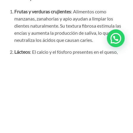
Frutas y verduras crujientes
: Alimentos como
manzanas, zanahorias y apio ayudan a limpiar los
dientes naturalmente. Su textura fibrosa estimula las
encías y aumenta la producción de saliva, lo que
neutraliza los ácidos que causan caries.
Lácteos
: El calcio y el fósforo presentes en el queso,
yogur y leche son esenciales para fortalecer el esmalte
dental. Estos alimentos ayudan a remineralizar los
dientes y pueden reducir el riesgo de caries.
Nueces y semillas
: Estas son ricas en minerales que
benefician los dientes, además de ser una fuente de
grasas saludables que contribuyen a una boca sana.