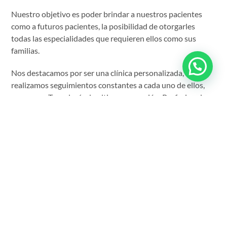
Nuestro objetivo es poder brindar a nuestros pacientes
como a futuros pacientes, la posibilidad de otorgarles
todas las especialidades que requieren ellos como sus
familias.
Nos destacamos por ser una clínica personalizada, donde
realizamos seguimientos constantes a cada uno de ellos,
poseemos Tecnología de ultima generación, Profesionales
Altamente Calificados, de los cuales algunos de ellos son
Docentes de sus especialidades en Instituciones conocidas
de Este país.
Nos caracterizamos por ser una Clínica con
altos estándares de calidad, somo cercanos a nuestros
pacientes, los hacemos sentir cómodos y seguros en
nuestras instalaciones.