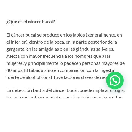
¿Qué es el cáncer bucal?
El cáncer bucal se produce en los labios (generalmente, en
el inferior), dentro de la boca, en la parte posterior de la
garganta, en las amígdalas o en las glándulas salivales.
Afecta con mayor frecuencia a los hombres que a las
mujeres, y principalmente lo padecen personas mayores de
40 años. El tabaquismo en combinación con la ingesta
fuerte de alcohol constituye factores claves de riesgo.
La detección tardía del cáncer bucal, puede implicar cirugía,
terapia radiante y quimioterapia. También, puede resultar
fatal con un porcentaje de sobrevida de cinco años para
aproximadamente el 50% de los casos . *Ese pronóstico
negativo se debe en parte a la falta de identificación de los
primeros síntomas de la enfermedad, por lo tanto, la