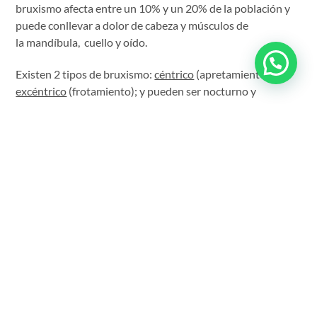
bruxismo afecta entre un 10% y un 20% de la población y
puede conllevar a dolor de cabeza y músculos de
la mandíbula, cuello y oído.
Existen 2 tipos de bruxismo:
céntrico
(apretamiento) y
excéntrico
(frotamiento); y pueden ser nocturno y
diurno,por lo general, el paciente bruxómano nocturno no
es consciente del problema.
El bruxismo que afecta a adultos o niños y a ambos sexos
por igual, tiene una frecuente edad de inicio, que está
entre los 17 y los 20 años.