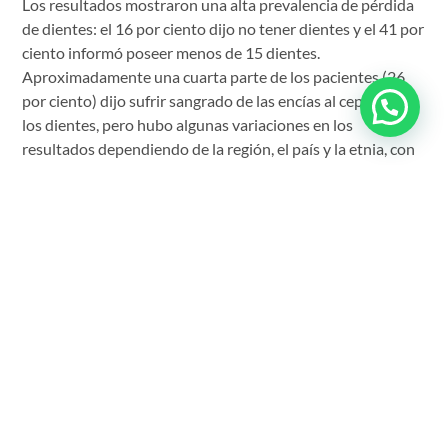
Los resultados mostraron una alta prevalencia de pérdida
de dientes: el 16 por ciento dijo no tener dientes y el 41 por
ciento informó poseer menos de 15 dientes.
Aproximadamente una cuarta parte de los pacientes (26
por ciento) dijo sufrir sangrado de las encías al cepillarse
los dientes, pero hubo algunas variaciones en los
resultados dependiendo de la región, el país y la etnia, con
las tasas más altas de pérdida de dientes y sangrado de las
encías en Europa del Este. En general, casi el 70 por ciento
de los participantes eran fumadores actuales o lo habían
sido.
El análisis estadístico mostró que el aumento de la
prevalencia de pérdida de dientes se asoció
significativamente con niveles más altos de glucosa en
ayunas, de colesterol LDL, presión arterial sistólica y
circunferencia de la cintura. Una mayor prevalencia de
sangrado de las encías se asoció significativamente con
altos niveles de colesterol LDL y presión arterial sistólica.