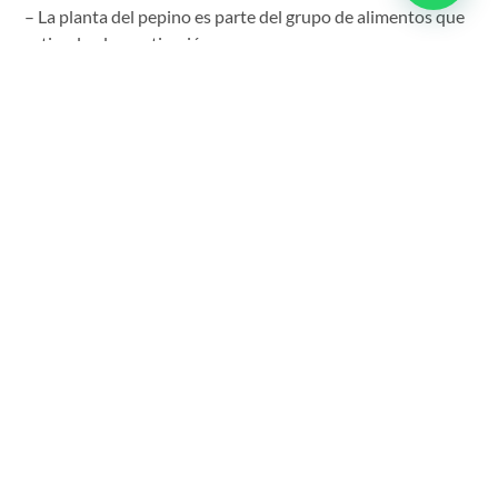
– La planta del pepino es parte del grupo de alimentos que
estimulan la masticación
– Para ayudar en la formación de las piezas dentales,
especialistas recomiendan el consumo de la sardina
– La pera es una fuente de fibra y ayuda en la limpieza de
los dientes
– El atún es una fuente de vitamina D y excelente para
mantener la salud dental
– El sésamo es una fuente de calcio y un nutriente esencial
para mantener sanos los dientes
– Añadir melón al menú de tu hijo es recomendable, ya que
tiene propiedades que contribuyen a limpiar los dientes
durante la masticación.