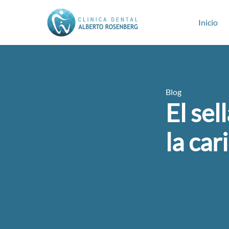
Inicio
Blog
El sel
la car