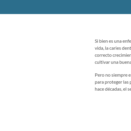
Si bien es una en
vida, la caries de
correcto crecimien
cultivar una buena
Pero no siempre es
para proteger las p
hace décadas, el s
dientes que pueden
restos de comida y
Según expertos, es
dentición –la de l
dientes con pequeñ