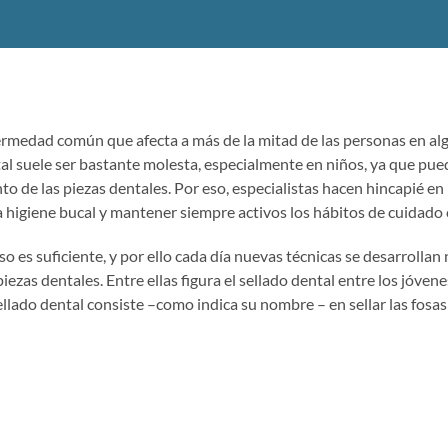
fermedad común que afecta a más de la mitad de las personas en al
ntal suele ser bastante molesta, especialmente en niños, ya que pue
to de las piezas dentales. Por eso, especialistas hacen hincapié en
 higiene bucal y mantener siempre activos los hábitos de cuidado 
o es suficiente, y por ello cada día nuevas técnicas se desarrollan
iezas dentales. Entre ellas figura el sellado dental entre los jóven
ellado dental consiste –como indica su nombre – en sellar las fosas 
 favorecer el crecimiento de bacterias y gérmenes, que, a su vez,
 azúcares en ácidos que dañarán el esmalte y provocarán la caries.
ta puede ser una técnica preventiva útil a cualquier edad, tanto en
eche– como en la permanente. Incluso varios expertos afirman que 
as caries es efectivo para impedir su extensión.