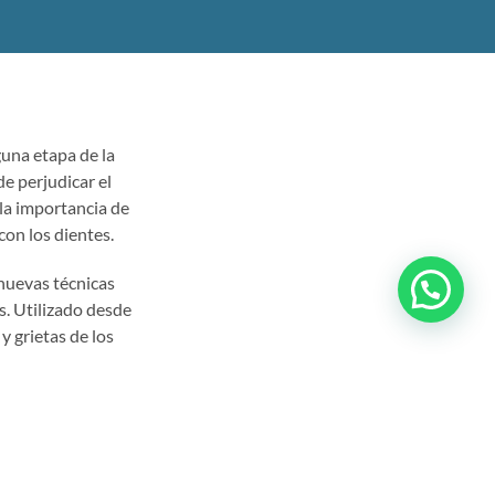
guna etapa de la
de perjudicar el
 la importancia de
con los dientes.
 nuevas técnicas
es. Utilizado desde
y grietas de los
 transforman los
 la primera
el sellado en