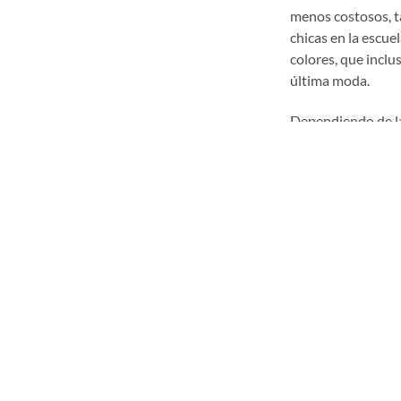
menos costosos, ta
chicas en la escue
colores, que inclu
última moda.
Dependiendo de la
pueden optar por 
cerámico del color
que las de metal,
funcionar, de mod
planteando muchos
tratamiento.
La buena noticia e
se deben realizar 
en el tratamiento 
Una cosa que no h
durante el períod
el tratamiento co