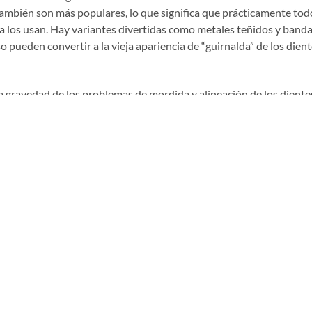
mbién son más populares, lo que significa que prácticamente todos
la los usan. Hay variantes divertidas como metales teñidos y banda
so pueden convertir a la vieja apariencia de “guirnalda” de los dien
 gravedad de los problemas de mordida y alineación de los diente
los tratamientos de ortodoncia transparentes, hechas de plástico 
 de los dientes. Si bien los tratamientos de ortodoncia plásticas 
 generalmente son más caras y pueden demorar un poco más de ti
o que ambas se compensan entre sí. Los tratamientos de ortodonc
 desafíos, y ciertamente una de las partes menos placenteras son 
s que los alambres que se usan hoy son más fuertes y duraderos, lo
menos visitas al ortodoncista para que las ajuste. Otro punto a favo
de los niños ha evolucionado tanto que ya casi no se usa el antiguo
a cambiado: La necesidad de una buena higiene bucal para prevenir
o del tratamiento de ortodoncia. Conozca más sobre el cuidado bu
n ortodoncia en los recursos de Cuidado Bucal de Colgate.