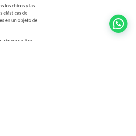
 los chicos y las
s elásticas de
tes en un objeto de
s, algunos niños
o de material
son menos notables
empo para
ia siguen
los ajustes en el
 que significa que
r: la tecnología
 arco extraoral.
 las caries
cal durante todo