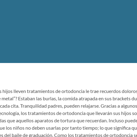
s hijos lleven tratamientos de ortodoncia le trae recuerdos dolor
 metal”? Estaban las burlas, la comida atrapada en sus brackets du
cada cita. Tranquilidad padres, pueden relajarse. Gracias a alguno
tecnología, los tratamientos de ortodoncia que llevarán sus hijos so
das que aquellos aparatos de tortura que recuerdan. Incluso pued
ue los niños no deben usarlas por tanto tiempo; lo que significa 
s del baile de graduación. Como los tratamientos de ortodoncia s