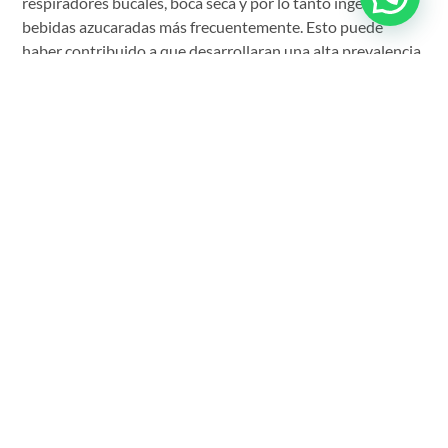
respiradores bucales, boca seca y por lo tanto ingerían
bebidas azucaradas más frecuentemente. Esto puede
haber contribuido a que desarrollaran una alta prevalencia
de caries».
El grupo de niños del estudio fueron seguidos hasta los 6
años, mostrando que los niños con asma desarrollaron mas
caries en el transcurso del tiempo que los niños sin asma.
Otros estudios han comparado adolescentes entre 12 a 16
años, mostrando que aquellos con asma moderado a
severo de larga duración, presentaron más caries que los
jóvenes sin asma. El grupo de asmáticos también presento
más enfermedad de encías.
Según Stensson, «solo una de veinte personas en el grupo
de asmáticos estuvo libre de caries, por otro lado, 13 de 20
estuvieron libres de caries en el grupo control». Ella teoriza
que las medicaciones del asma pueden inhibir la secreción