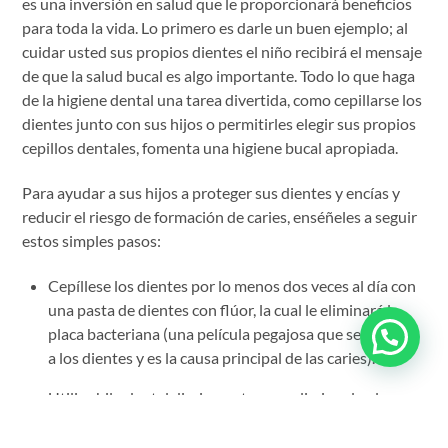
es una inversión en salud que le proporcionará beneficios
para toda la vida. Lo primero es darle un buen ejemplo; al
cuidar usted sus propios dientes el niño recibirá el mensaje
de que la salud bucal es algo importante. Todo lo que haga
de la higiene dental una tarea divertida, como cepillarse los
dientes junto con sus hijos o permitirles elegir sus propios
cepillos dentales, fomenta una higiene bucal apropiada.
Para ayudar a sus hijos a proteger sus dientes y encías y
reducir el riesgo de formación de caries, enséñeles a seguir
estos simples pasos:
Cepíllese los dientes por lo menos dos veces al día con
una pasta de dientes con flúor, la cual le eliminará la
placa bacteriana (una película pegajosa que se adhiere
a los dientes y es la causa principal de las caries).
Utilice hilo dental diariamente para eliminar la placa
que se deposita entre los dientes y debajo de la encía,
evitando que se endurezca y se convierta en sarro, pues