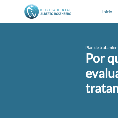
Inicio
Plan de tratamien
Por q
evalua
trata