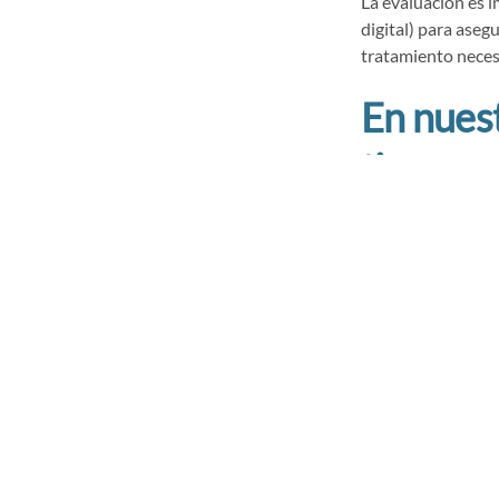
La evaluación es i
digital) para aseg
tratamiento necesi
En nuest
tiene cos
no pode
Recuerd
cada pac
puede sa
antes qu
específi