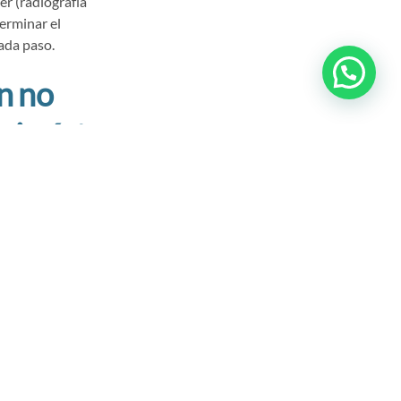
er (radiografía
terminar el
ada paso.
ón no
 sin ésta
o.
lud;
NO se
 sin
aso