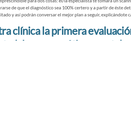
mprescindible para dos cosas: el/la especialista te tomará un scann
urarse de que el diagnóstico sea 100% certero y a partir de éste de
tado y así podrán conversar el mejor plan a seguir, explicándote c
ra clínica la primera evaluaci
to (el scanner sí tiene costo) y
mos entregarte el presupuest
a que estamos hablando de sa
iente es diferente y por eso 
ber el valor de un tratamiento
e el/la especialista evalúe el c
co.