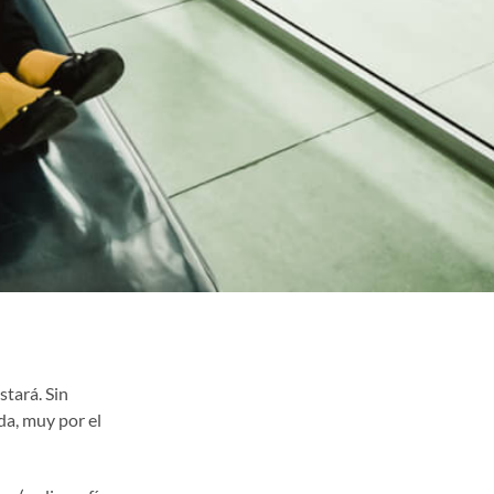
tará. Sin
da, muy por el