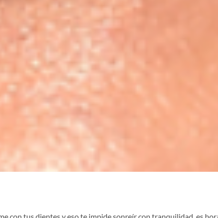
me con tus dientes y eso te impide sonreír con tranquilidad, es hor