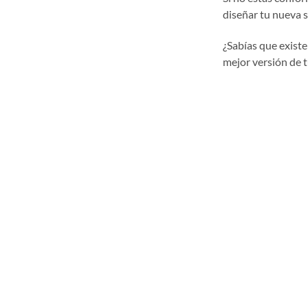
diseñar tu nueva s
¿Sabías que existe
mejor versión de t
-Blanqueamiento 
¿Sientes que tus 