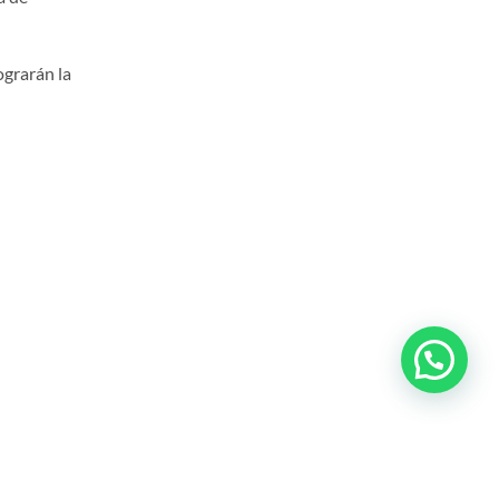
ograrán la
malmente toma de 2