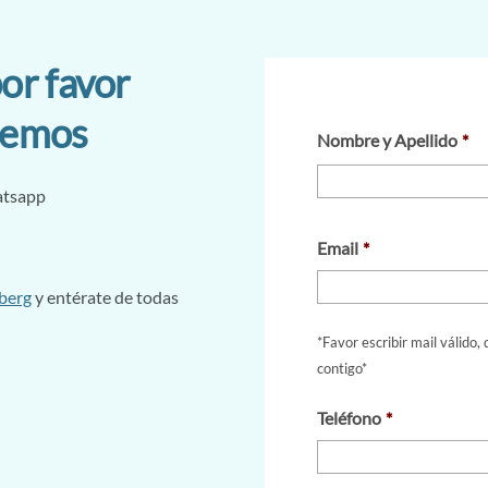
or favor
remos
Nombre y Apellido
*
atsapp
Email
*
berg
y entérate de todas
*Favor escribir mail válido
contigo*
Teléfono
*