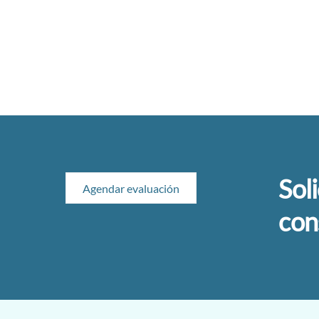
Sol
Agendar evaluación
con