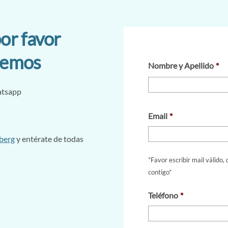
or favor
remos
Nombre y Apellido
*
atsapp
Email
*
berg
y entérate de todas
*Favor escribir mail válido
contigo*
Teléfono
*