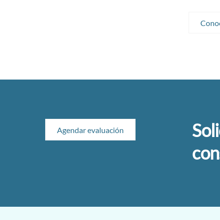
Conoc
Sol
Agendar evaluación
con